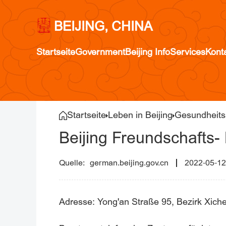
BEIJING, CHINA
Startseite
Government
Beijing Info
Services
Kont
Startseite
Leben in Beijing
Gesundheits
Beijing Freundschafts
german.beijing.gov.cn
2022-05-12
Adresse: Yong'an Straße 95, Bezirk Xich