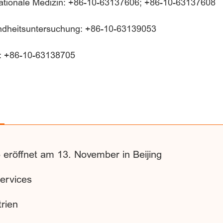
rnationale Medizin: +86-10-63137606; +86-10-63137608
undheitsuntersuchung: +86-10-63139053
m: +86-10-63138705
eröffnet am 13. November in Beijing
ervices
rien