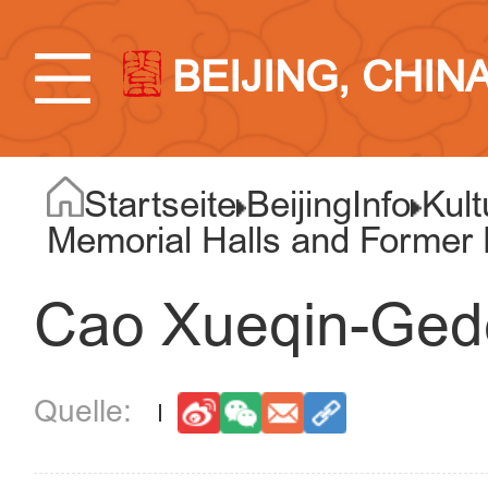
BEIJING, CHIN
Startseite
BeijingInfo
Kult
Memorial Halls and Former R
Cao Xueqin-Ged