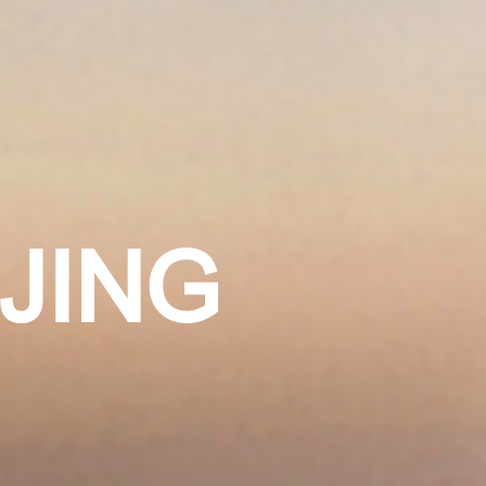
IJING