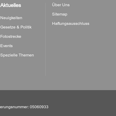
Aktuelles
Über Uns
Sitemap
Neuigkeiten
Haftungsausschluss
Gesetze & Politik
Fotostrecke
Events
Spezielle Themen
trierungsnummer: 05060933