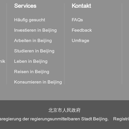
Services
Kontakt
Häufig gesucht
FAQs
Investieren in Beijing
Feedback
Arbeiten in Beijing
Umfrage
Studieren in Beijing
nik
Leben in Beijing
Reisen in Beijing
Konsumieren in Beijing
北京市人民政府
sregierung der regierungsunmittelbaren Stadt Beijing. Regis