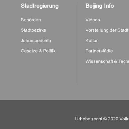
Stadtregierung
Beijing Info
Behörden
Videos
Stadtbezirke
Vorstellung der Stadt
Jahresberichte
Kultur
Gesetze & Politik
Partnerstädte
Wissenschaft & Tech
Urheberrecht © 2020 Volk