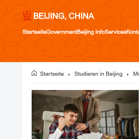
BEIJING, CHINA
Startseite
Government
Beijing Info
Services
Kont
Startseite
Studieren in Beijing
Mö