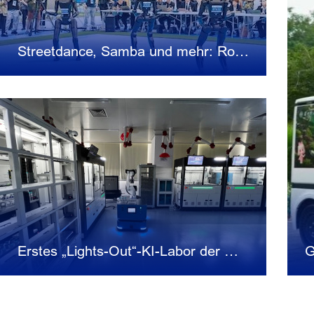
Streetdance, Samba und mehr: Roboter-Tanzgruppen geben ihr Debüt bei den Roboterspielen 2026
Erstes „Lights-Out“-KI-Labor der Marktaufsicht in Beijing in Betrieb genommen