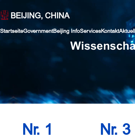
BEIJING, CHINA
Startseite
Government
Beijing Info
Services
Kontakt
Aktuel
Nr. 1
Nr. 3