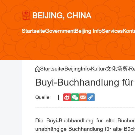
BEIJING, CHINA
Startseite
Government
Beijing Info
Services
Kont
Startseite
BeijingInfo
Kultur
文化场所
Re
Buyi-Buchhandlung für
Die Buyi-Buchhandlung für alte Bücher
unabhängige Buchhandlung für alte Büche