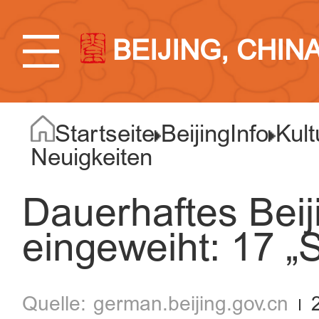
BEIJING, CHIN
Startseite
BeijingInfo
Kult
Neuigkeiten
Dauerhaftes Beij
eingeweiht: 17 „S
german.beijing.gov.cn