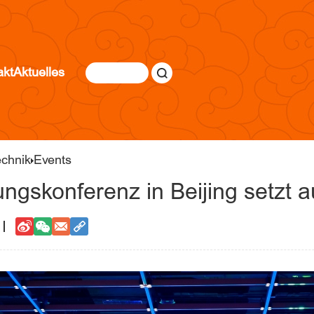
akt
Aktuelles
echnik
Events
ngskonferenz in Beijing setzt a