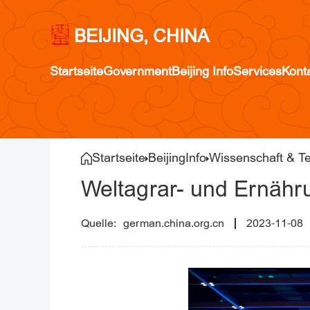
BEIJING, CHINA
Startseite
Government
Beijing Info
Services
Kont
Startseite
BeijingInfo
Wissenschaft & T
Weltagrar- und Ernähru
german.china.org.cn
2023-11-08