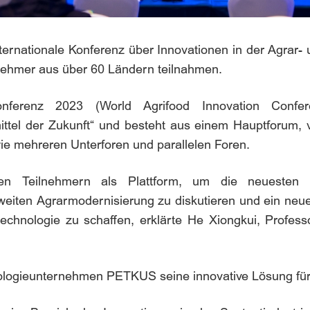
ernationale Konferenz über Innovationen in der Agrar- 
nehmer aus über 60 Ländern teilnahmen.
onskonferenz 2023 (World Agrifood Innovation Con
ttel der Zukunft
“
und besteht aus einem Hauptforum, v
ie mehreren Unterforen und parallelen Foren.
den Teilnehmern als Plattform, um die neuesten a
weiten Agrarmodernisierung zu diskutieren und ein ne
chnologie zu schaffen, erklärte He Xiongkui, Profess
ologieunternehmen PETKUS seine innovative Lösung für 