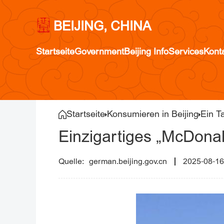
BEIJING, CHINA
Startseite
Government
Beijing Info
Services
Kont
Startseite
Konsumieren in Beijing
Ein Ta
Einzigartiges „McDonald
german.beijing.gov.cn
2025-08-16