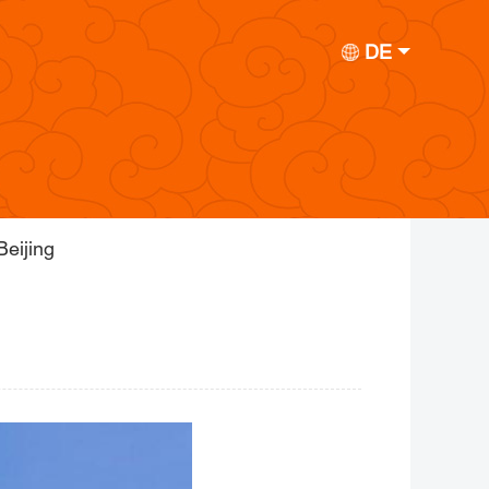
DE
Beijing