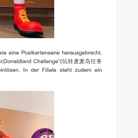
e eine Postkartenserie herausgebracht.
 der „McDonaldland Challenge“(玩转麦麦岛任务
ösen. In der Filiale steht zudem ein