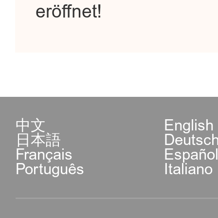
eröffnet!
中文
English
日本語
Deutsc
Français
Españo
Português
Italiano