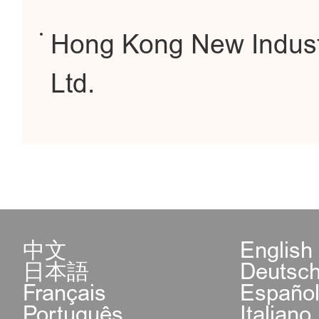
Hong Kong New Industri
Ltd.
中文
English
日本語
Deutsc
Français
Españo
Português
Italiano