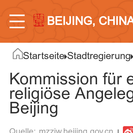
BEIJING, CHIN
Startseite
Stadtregierung
Kommission für 
religiöse Angele
Beijing
mzzjw.beijing.gov.cn