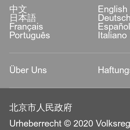
中文
English
日本語
Deutsc
Français
Españo
Português
Italiano
Über Uns
Haftung
北京市人民政府
Urheberrecht © 2020 Volksreg