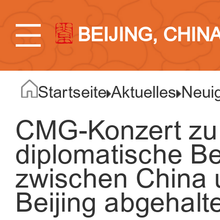
BEIJING, CHIN
Startseite
Aktuelles
Neuig
CMG-Konzert zu
diplomatische B
zwischen China 
Beijing abgehalt