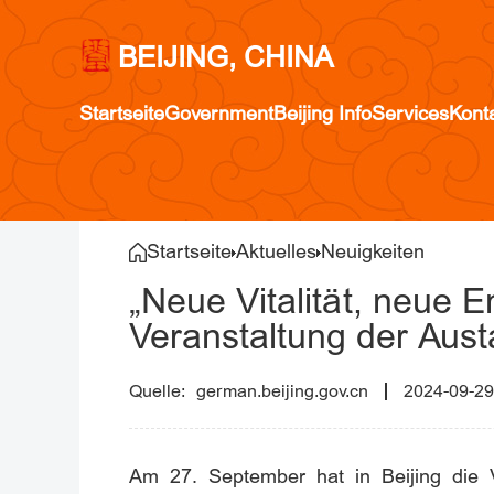
BEIJING, CHINA
Startseite
Government
Beijing Info
Services
Kont
Startseite
Aktuelles
Neuigkeiten
„Neue Vitalität, neue 
Veranstaltung der Aus
german.beijing.gov.cn
2024-09-29
Am 27. September hat in Beijing die 