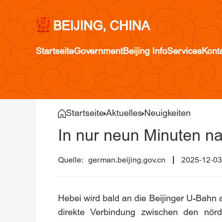
BEIJING, CHINA
Startseite
Government
Beijing Info
Services
Kont
Startseite
Aktuelles
Neuigkeiten
In nur neun Minuten n
german.beijing.gov.cn
2025-12-03
Hebei wird bald an die Beijinger U-Bahn 
direkte Verbindung zwischen den nörd