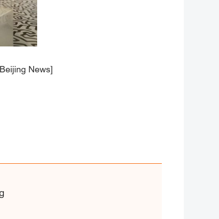
 Beijing News]
g