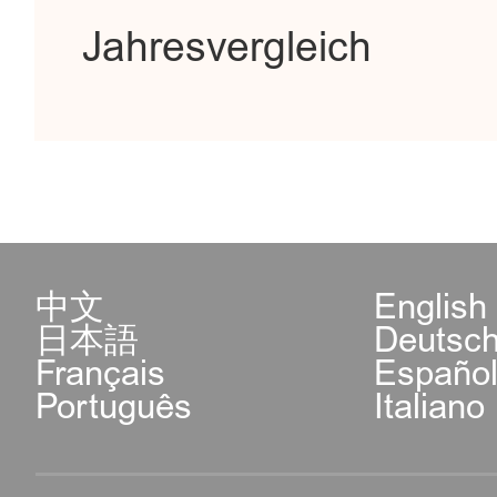
Jahresvergleich
中文
English
日本語
Deutsc
Français
Españo
Português
Italiano