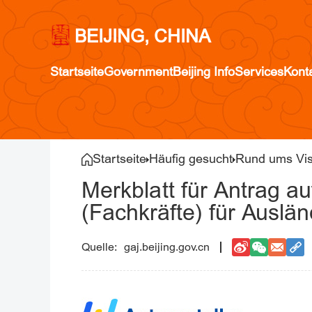
BEIJING, CHINA
Startseite
Government
Beijing Info
Services
Kont
Startseite
Häufig gesucht
Rund ums Vi
Merkblatt für Antrag 
(Fachkräfte) für Auslän
gaj.beijing.gov.cn