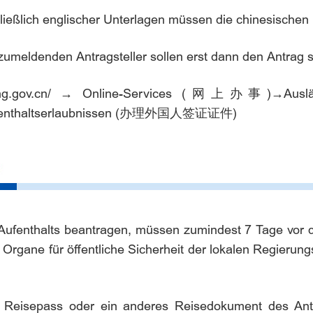
ließlich englischer Unterlagen müssen die chinesischen
zumeldenden Antragsteller sollen erst dann den Antrag s
jing.gov.cn/
→
Online-Services
(
网上办事
)
→
Ausl
nthaltserlaubnissen
(
办理外国人签证证件
)
 Aufenthalts beantragen, müssen zumindest 7 Tage vor
r Organe für öffentliche Sicherheit der lokalen Regieru
Reisepass oder ein anderes Reisedokument des Antra