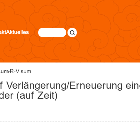
akt
Aktuelles
sum
R-Visum
auf Verlängerung/Erneuerung ei
der (auf Zeit)