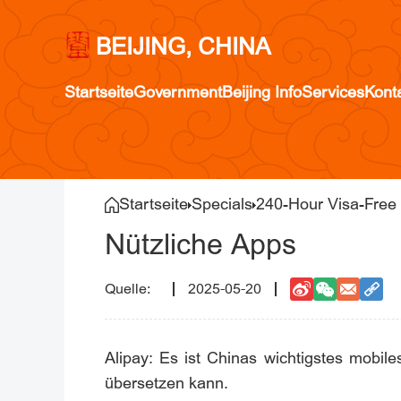
BEIJING, CHINA
Startseite
Government
Beijing Info
Services
Kont
Startseite
Specials
240-Hour Visa-Free T
Nützliche Apps
2025-05-20
Alipay: Es ist Chinas wichtigstes mobil
übersetzen kann.