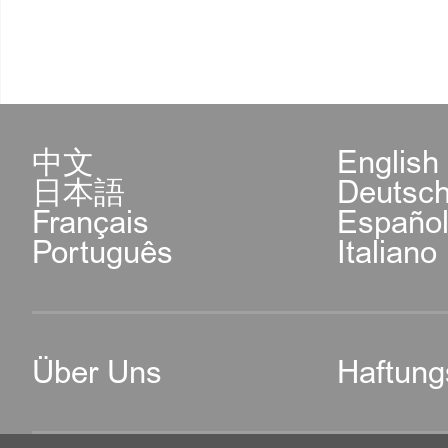
中文
English
日本語
Deutsc
Français
Españo
Português
Italiano
Über Uns
Haftung