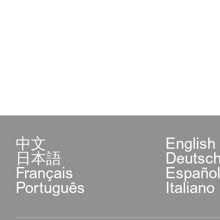
中文
English
日本語
Deutsc
Français
Españo
Português
Italiano