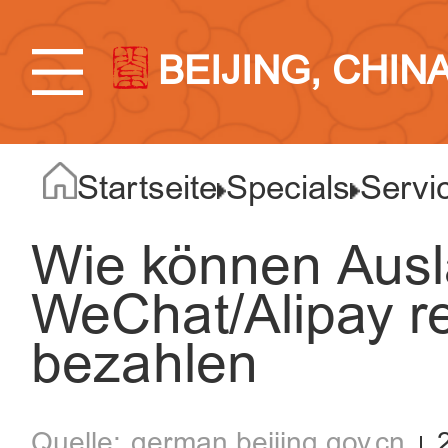
BEIJING, CHIN
Startseite
Specials
Servic
Wie können Ausl
WeChat/Alipay re
bezahlen
german.beijing.gov.cn