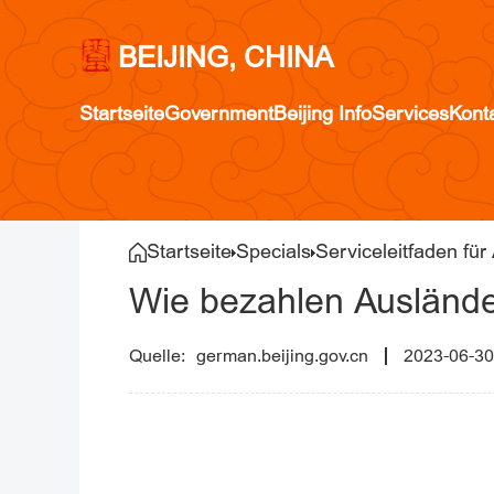
BEIJING, CHINA
Startseite
Government
Beijing Info
Services
Kont
Startseite
Specials
Serviceleitfaden für
Wie bezahlen Auslände
german.beijing.gov.cn
2023-06-30