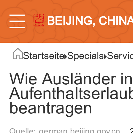
BEIJING, CHIN
Startseite
Specials
Servic
Wie Ausländer in
Aufenthaltserla
beantragen
german.beijing.gov.cn