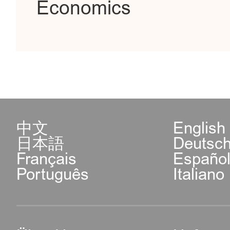
Economics
中文
English
日本語
Deutsc
Français
Españo
Português
Italiano