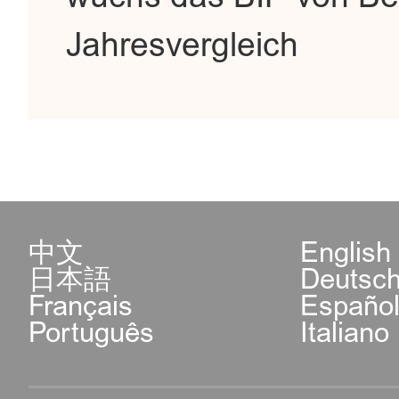
Jahresvergleich
中文
English
日本語
Deutsc
Français
Españo
Português
Italiano