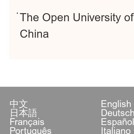
The Open University o
China
中文
English
日本語
Deutsc
Français
Españo
Português
Italiano