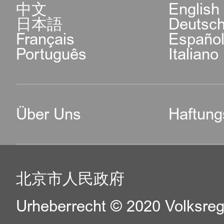
中文
English
日本語
Deutsc
Français
Españo
Português
Italiano
Über Uns
Haftung
北京市人民政府
Urheberrecht © 2020 Volksreg