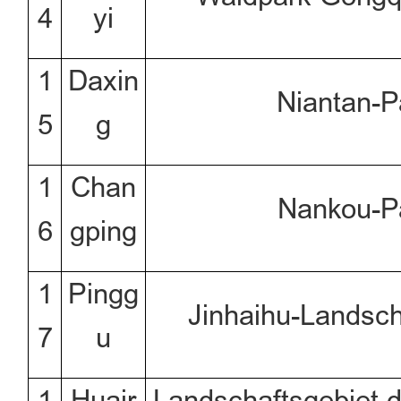
4
yi
1
Daxin
Niantan-P
5
g
1
Chan
Nankou-P
6
gping
1
Pingg
Jinhaihu-Landsch
7
u
1
Huair
Landschaftsgebiet 