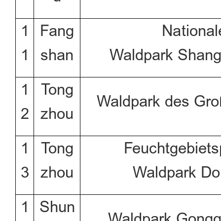
1
Fang
National
1
shan
Waldpark Shang
1
Tong
Waldpark des Gro
2
zhou
1
Tong
Feuchtgebiets
3
zhou
Waldpark Do
1
Shun
Waldpark Gongq