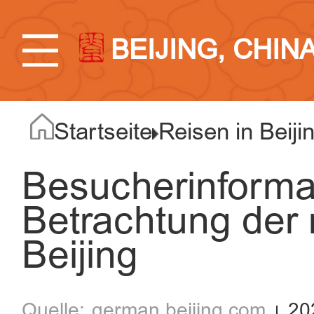
BEIJING, CHIN
Startseite
Reisen in Beiji
Besucherinforma
Betrachtung der r
Beijing
german.beijing.com
20