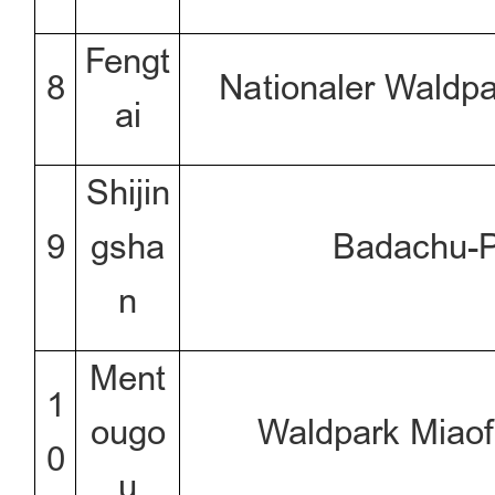
Fengt
8
Nationaler Waldp
ai
Shijin
9
gsha
Badachu-P
n
Ment
1
ougo
Waldpark Miao
0
u