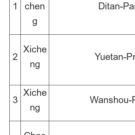
1
chen
Ditan-Pa
g
Xiche
2
Yuetan-P
ng
Xiche
3
Wanshou-
ng