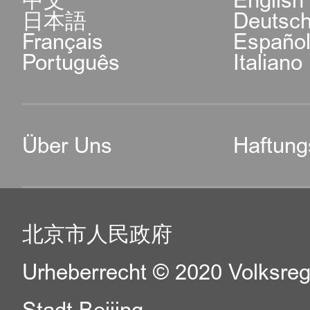
中文
English
日本語
Deutsc
Français
Españo
Português
Italiano
Über Uns
Haftung
北京市人民政府
Urheberrecht © 2020 Volksreg