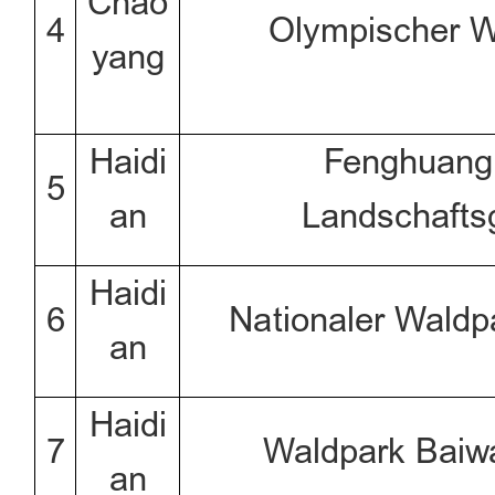
Chao
4
Olympischer W
yang
Haidi
Fenghuangl
5
an
Landschafts
Haidi
6
Nationaler Waldp
an
Haidi
7
Waldpark Baiw
an