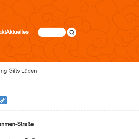
akt
Aktuelles
ing Gifts Läden
Qianmen-Straße