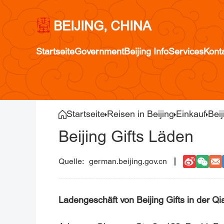
BEIJING, CHINA
Startseite
Government
Beijing Info
Services
Kont
Startseite
Reisen in Beijing
Einkauf
Beij
Beijing Gifts Läden
german.beijing.gov.cn
Ladengeschäft von Beijing Gifts in der 