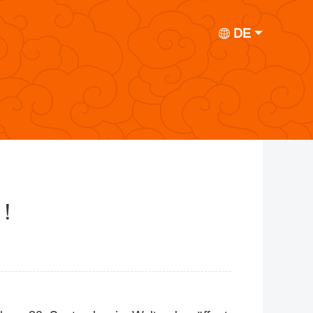
DE
g！