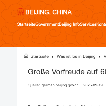
BEIJING, CHINA
Startseite
Government
Beijing Info
Services
Kont
Startseite
Was ist los in Beijing
V
Große Vorfreude auf 6
Quelle:
german.beijing.gov.cn
|
2025-09-19 