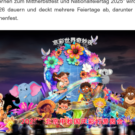
ernen zum Mittherbstfest und Nationalfeiertag 2025“ wi
 dauern und deckt mehrere Feiertage ab, darunter da
nenfest.