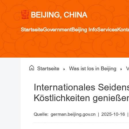
BEIJING, CHINA
Startseite
Government
Beijing Info
Services
Kont
Startseite
Was ist los in Beijing
V
Internationales Seiden
Köstlichkeiten genießen
Quelle:
german.beijing.gov.cn
|
2025-10-16 