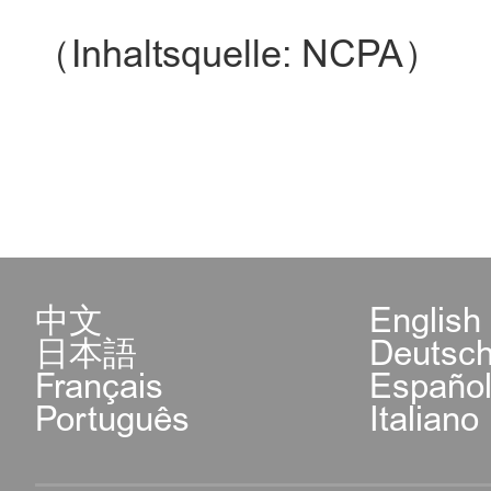
（Inhaltsquelle: NCPA）
中文
English
日本語
Deutsc
Français
Españo
Português
Italiano