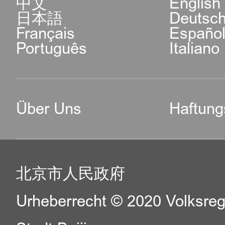
中文
English
日本語
Deutsc
Français
Españo
Português
Italiano
Über Uns
Haftung
北京市人民政府
Urheberrecht © 2020 Volksreg