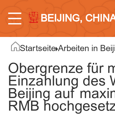
BEIJING, CHIN
Startseite
Arbeiten in Beij
Obergrenze für 
Einzahlung des 
Beijing auf maxi
RMB hochgesetz