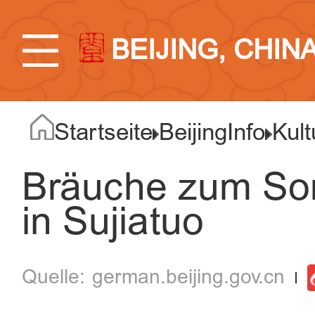
BEIJING, CHIN
Startseite
BeijingInfo
Kult
Bräuche zum Som
in Sujiatuo
german.beijing.gov.cn