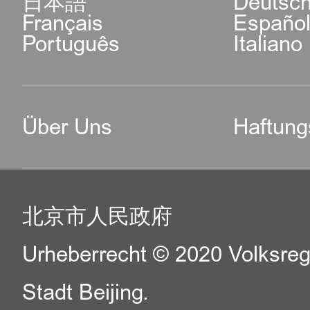
日本語
Deutsc
Français
Españo
Português
Italiano
Über Uns
Haftung
北京市人民政府
Urheberrecht © 2020 Volksreg
Stadt Beijing.