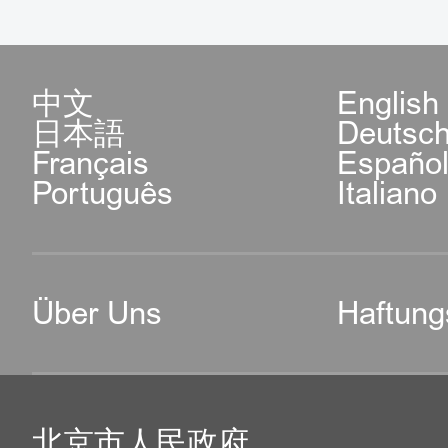
中文
English
日本語
Deutsc
Français
Españo
Português
Italiano
Über Uns
Haftung
北京市人民政府