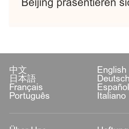
Beijing präsentieren s
中文
English
日本語
Deutsc
Français
Españo
Português
Italiano