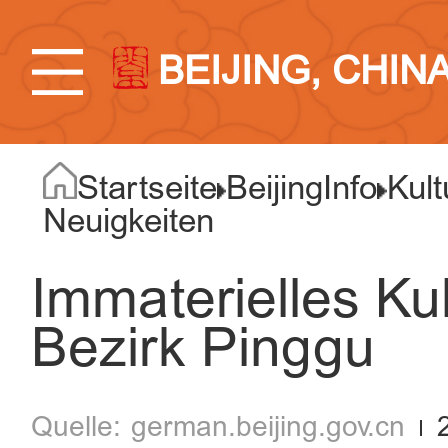
BEIJING, CHIN
Startseite
BeijingInfo
Kult
Neuigkeiten
Immaterielles Kul
Bezirk Pinggu
german.beijing.gov.cn