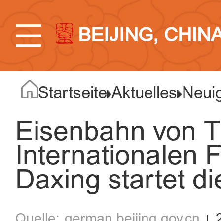
BEIJING, CHIN
Startseite
Aktuelles
Neuig
Eisenbahn von T
Internationalen F
Daxing startet d
german.beijing.gov.cn