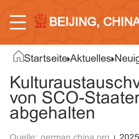
BEIJING, CHIN
Startseite
Aktuelles
Neuig
Kulturaustauschv
von SCO-Staaten
abgehalten
german.china.org
2025