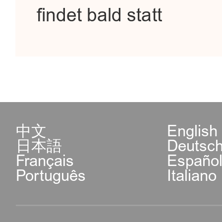
findet bald statt
中文
English
日本語
Deutsc
Français
Españo
Português
Italiano