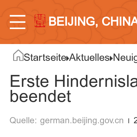
BEIJING, CHIN
Startseite
Aktuelles
Neuig
Erste Hindernisl
beendet
german.beijing.gov.cn