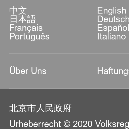
中文
English
日本語
Deutsc
Français
Españo
Português
Italiano
Über Uns
Haftung
北京市人民政府
Urheberrecht © 2020 Volksreg