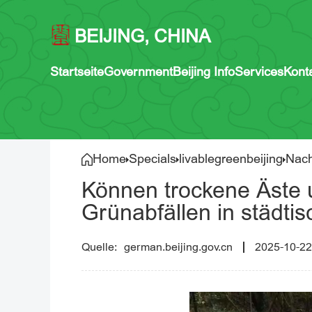
BEIJING, CHINA
Startseite
Government
Beijing Info
Services
Kont
Home
Specials
livablegreenbeijing
Nach
Können trockene Äste 
Grünabfällen in städti
german.beijing.gov.cn
2025-10-22