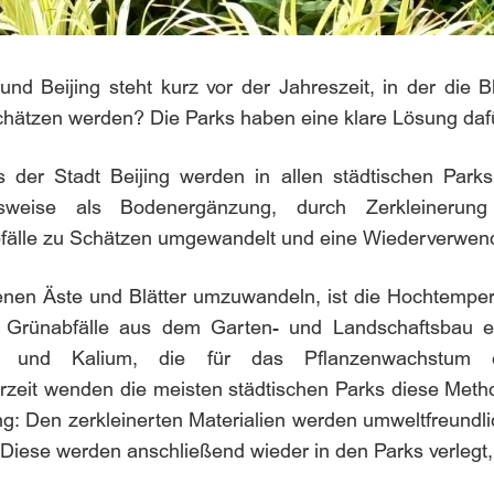
 und Beijing steht kurz vor der Jahreszeit, in der die 
Schätzen werden? Die Parks haben eine klare Lösung dafü
der Stadt Beijing werden in allen städtischen Parks
elsweise als Bodenergänzung, durch Zerkleinerun
älle zu Schätzen umgewandelt und eine Wiederverwendun
enen Äste und Blätter umzuwandeln, ist die Hochtemper
 Grünabfälle aus dem Garten- und Landschaftsbau en
hor und Kalium, die für das Pflanzenwachstum e
eit wenden die meisten städtischen Parks diese Metho
ng: Den zerkleinerten Materialien werden umweltfreundli
ese werden anschließend wieder in den Parks verlegt, 