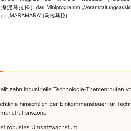
n” (海淀马拉松), das Miniprogramm „Veranstaltungsas
ie App „MARAMARA” (马拉马拉).
tellt zehn industrielle Technologie-Themenrouten v
ichtlinie hinsichtlich der Einkommensteuer für Tec
monstrationszone
chnet robustes Umsatzwachstum