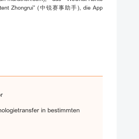
sistent Zhongrui” (中锐赛事助手), die App
or
hnologietransfer in bestimmten