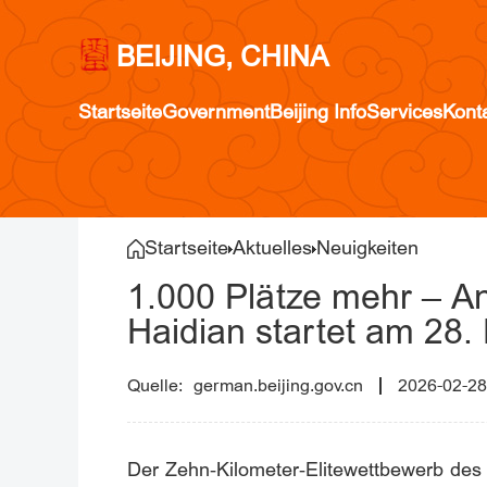
BEIJING, CHINA
Startseite
Government
Beijing Info
Services
Kont
Startseite
Aktuelles
Neuigkeiten
1.000 Plätze mehr – An
Haidian startet am 28.
german.beijing.gov.cn
2026-02-28
Der Zehn‑Kilometer‑Elitewettbewerb des 