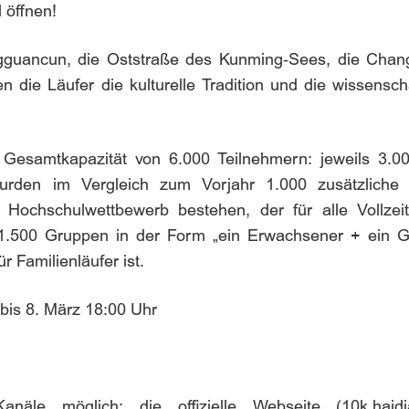
 öffnen!
gguancun, die Oststraße des Kunming‑Sees, die Chan
 die Läufer die kulturelle Tradition und die wissensch
 Gesamtkapazität von 6.000 Teilnehmern: jeweils 3.0
urden im Vergleich zum Vorjahr 1.000 zusätzliche
 Hochschulwettbewerb bestehen, der für alle Vollze
 1.500 Gruppen in der Form „ein Erwachsener + ein Gr
 Familienläufer ist.
 bis 8. März 18:00 Uhr
anäle möglich: die offizielle Webseite (10k.hai