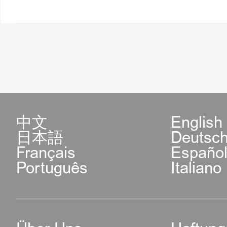
中文
English
日本語
Deutsc
Français
Españo
Português
Italiano