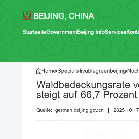
BEIJING, CHINA
Startseite
Government
Beijing Info
Services
Kont
Home
Specials
livablegreenbeijing
Nach
Waldbedeckungsrate vo
steigt auf 66,7 Prozent
german.beijing.gov.cn
2025-10-17