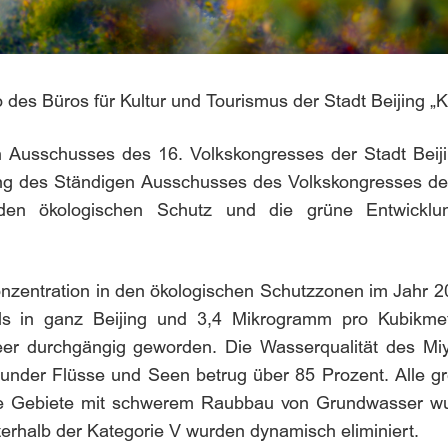
 des Büros für Kultur und Tourismus der Stadt Beijing „K
n Ausschusses des 16. Volkskongresses der Stadt Beiji
ng des Ständigen Ausschusses des Volkskongresses der 
den ökologischen Schutz und die grüne Entwicklu
nzentration in den ökologischen Schutzzonen im Jahr 
s in ganz Beijing und 3,4 Mikrogramm pro Kubikmet
Meer durchgängig geworden. Die Wasserqualität des M
 gesunder Flüsse und Seen betrug über 85 Prozent. Alle 
Die Gebiete mit schwerem Raubbau von Grundwasser wur
rhalb der Kategorie V wurden dynamisch eliminiert.