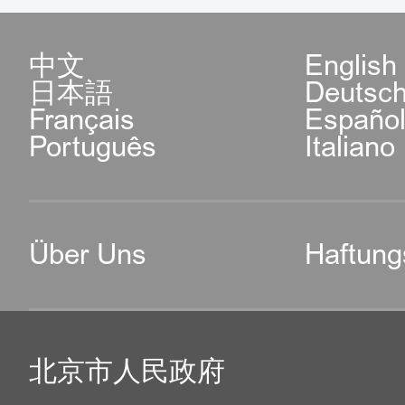
中文
English
日本語
Deutsc
Français
Españo
Português
Italiano
Über Uns
Haftung
北京市人民政府