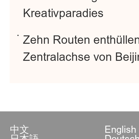
Kreativparadies
Zehn Routen enthüllen 
Zentralachse von Beij
中文
English
日本語
Deutsc