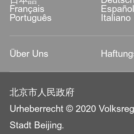
Français
Españo
Português
Italiano
Über Uns
Haftung
北京市人民政府
Urheberrecht © 2020 Volksreg
Stadt Beijing.