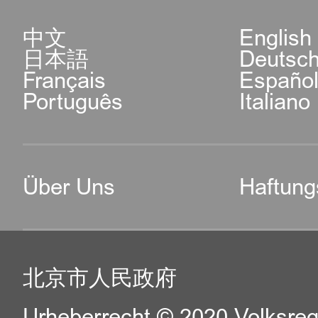
中文
English
日本語
Deutsc
Français
Españo
Português
Italiano
Über Uns
Haftung
北京市人民政府
Urheberrecht © 2020 Volksreg