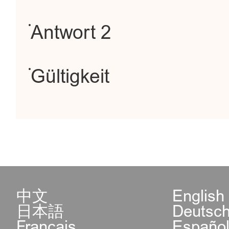
Antwort 2
Gültigkeit
中文
English
日本語
Deutsc
Français
Españo