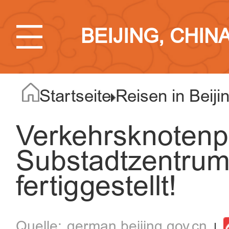
BEIJING, CHIN
Startseite
Reisen in Beiji
Verkehrsknotenp
Substadtzentrum 
fertiggestellt!
german.beijing.gov.cn